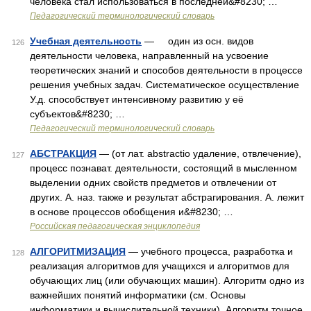
человека стал использоваться в последней&#8230; …
Педагогический терминологический словарь
Учебная деятельность
— один из осн. видов
126
деятельности человека, направленный на усвоение
теоретических знаний и способов деятельности в процессе
решения учебных задач. Систематическое осуществление
У.д. способствует интенсивному развитию у её
субъектов&#8230; …
Педагогический терминологический словарь
АБСТРАКЦИЯ
— (от лат. abstractio удаление, отвлечение),
127
процесс познават. деятельности, состоящий в мысленном
выделении одних свойств предметов и отвлечении от
других. А. наз. также и результат абстрагирования. А. лежит
в основе процессов обобщения и&#8230; …
Российская педагогическая энциклопедия
АЛГОРИТМИЗАЦИЯ
— учебного процесса, разработка и
128
реализация алгоритмов для учащихся и алгоритмов для
обучающих лиц (или обучающих машин). Алгоритм одно из
важнейших понятий информатики (см. Основы
информатики и вычислительной техники). Алгоритм точное,