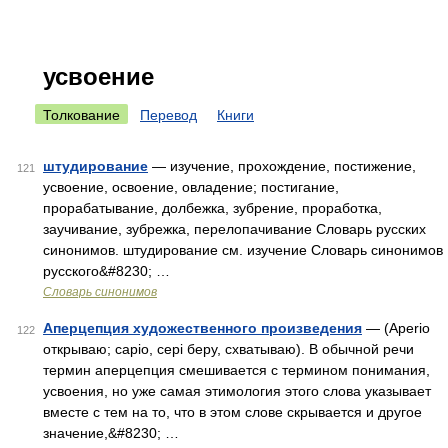
усвоение
Толкование
Перевод
Книги
штудирование
— изучение, прохождение, постижение,
121
усвоение, освоение, овладение; постигание,
прорабатывание, долбежка, зубрение, проработка,
заучивание, зубрежка, перелопачивание Словарь русских
синонимов. штудирование см. изучение Словарь синонимов
русского&#8230; …
Словарь синонимов
Аперцепция художественного произведения
— (Aperio
122
открываю; capio, cepi беру, схватываю). В обычной речи
термин аперцепция смешивается с термином понимания,
усвоения, но уже самая этимология этого слова указывает
вместе с тем на то, что в этом слове скрывается и другое
значение,&#8230; …