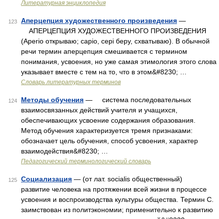
Литературная энциклопедия
Аперцепция художественного произведения
—
123
АПЕРЦЕПЦИЯ ХУДОЖЕСТВЕННОГО ПРОИЗВЕДЕНИЯ
(Aperio открываю; capio, cepi беру, схватываю). В обычной
речи термин аперцепция смешивается с термином
понимания, усвоения, но уже самая этимология этого слова
указывает вместе с тем на то, что в этом&#8230; …
Словарь литературных терминов
Методы обучения
— система последовательных
124
взаимосвязанных действий учителя и учащихся,
обеспечивающих усвоение содержания образования.
Метод обучения характеризуется тремя признаками:
обозначает цель обучения, способ усвоения, характер
взаимодействия&#8230; …
Педагогический терминологический словарь
Социализация
— (от лат. socialis общественный)
125
развитие человека на протяжении всей жизни в процессе
усвоения и воспроизводства культуры общества. Термин С.
заимствован из политэкономии; применительно к развитию